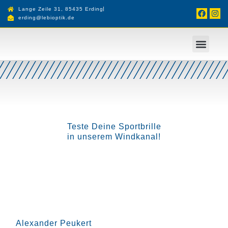
Lange Zeile 31, 85435 Erding
erding@lebioptik.de
Teste Deine Sportbrille
in unserem Windkanal!
Alexander Peukert